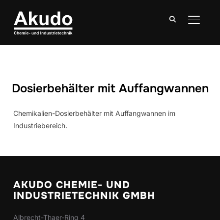
SEITE
Dosierbehälter mit Auffangwannen
Chemikalien-Dosierbehälter mit Auffangwannen im
Industriebereich.
AKUDO CHEMIE- UND
INDUSTRIETECHNIK GMBH
Albrecht-Thaer-Ring 4